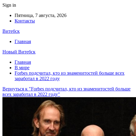
Sign in
Пятница, 7 августа, 2026
Контакты
Витебск
Главная
Новый Витебск
Главная
В мире
Forbes подсчитал, кто из знаменитостей больше всех
заработал в 2022 году
Вернуться к "Forbes подсчитал, кто из знаменитостей больше
всех заработал в 2022 году"