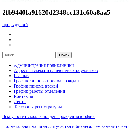
2fb9440fa91620d2348cc131c60a8aa5
предыдущий
Администрация поликлиники
Адресная схема терапевтических участков
Главная
График личного приема граждан
График приема врачей
График работы отделений
Контакты
Лента
Телефоны регистратуры
Чем угостить коллег на день рождения в офисе
Подметальная машина для участка и бизнеса: чем заменить мет