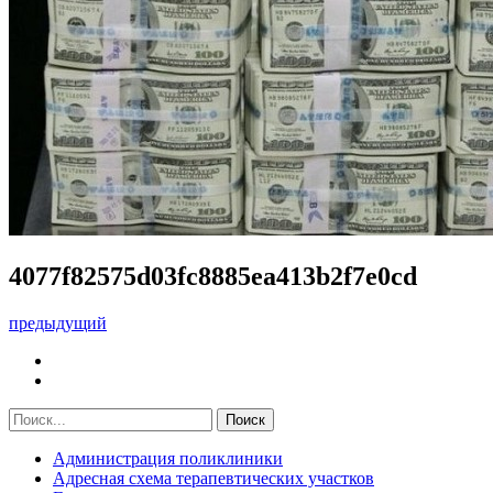
4077f82575d03fc8885ea413b2f7e0cd
предыдущий
Администрация поликлиники
Адресная схема терапевтических участков