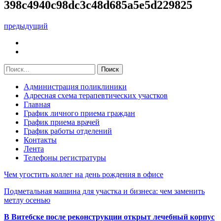
398c4940c98dc3c48d685a5e5d229825
предыдущий
Администрация поликлиники
Адресная схема терапевтических участков
Главная
График личного приема граждан
График приема врачей
График работы отделений
Контакты
Лента
Телефоны регистратуры
Чем угостить коллег на день рождения в офисе
Подметальная машина для участка и бизнеса: чем заменить
метлу осенью
В Витебске после реконструкции открыт лечебный корпус