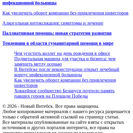
инфекционной больницы
Как увеличить оборот компании без привлечения инвесторов
Алкогольная интоксикация: симптомы и лечение
Паллиативная помощь: новая стратегия развития
Тенденции в области гуманитарной помощи в мире
Чем угостить коллег на день рождения в офисе
Подметальная машина для участка и бизнеса: чем
заменить метлу осенью
В Витебске после реконструкции открыт лечебный
корпус инфекционной больницы
Как увеличить оборот компании без привлечения
инвесторов
Хоккейное сообщество Беларуси почтило память
павших героев на Площади Победы
© 2026 - Новый Витебск. Все права защищены.
Любое копирование материалов с нашего ресурса разрешается
только с обратной активной ссылкой на страницу статьи.
Все материалы опубликованные на сайте взяты с открытых
источников и других порталов интернета, все права на
авторство принадлежат их законным владельцам.