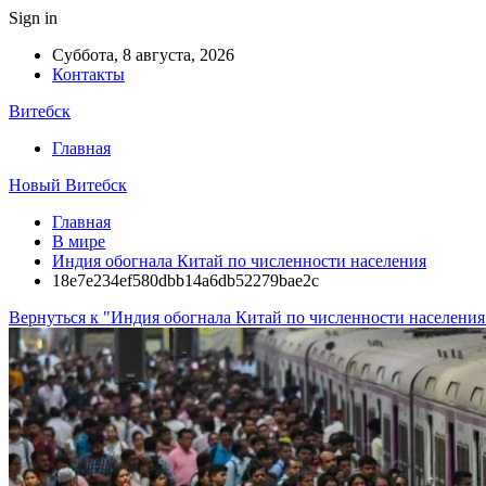
Sign in
Суббота, 8 августа, 2026
Контакты
Витебск
Главная
Новый Витебск
Главная
В мире
Индия обогнала Китай по численности населения
18e7e234ef580dbb14a6db52279bae2c
Вернуться к "Индия обогнала Китай по численности населения