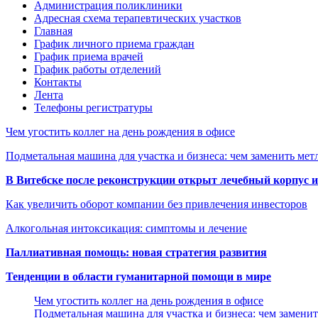
Администрация поликлиники
Адресная схема терапевтических участков
Главная
График личного приема граждан
График приема врачей
График работы отделений
Контакты
Лента
Телефоны регистратуры
Чем угостить коллег на день рождения в офисе
Подметальная машина для участка и бизнеса: чем заменить мет
В Витебске после реконструкции открыт лечебный корпус
Как увеличить оборот компании без привлечения инвесторов
Алкогольная интоксикация: симптомы и лечение
Паллиативная помощь: новая стратегия развития
Тенденции в области гуманитарной помощи в мире
Чем угостить коллег на день рождения в офисе
Подметальная машина для участка и бизнеса: чем замени