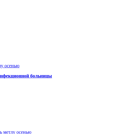
лу осенью
 инфекционной больницы
ть метлу осенью