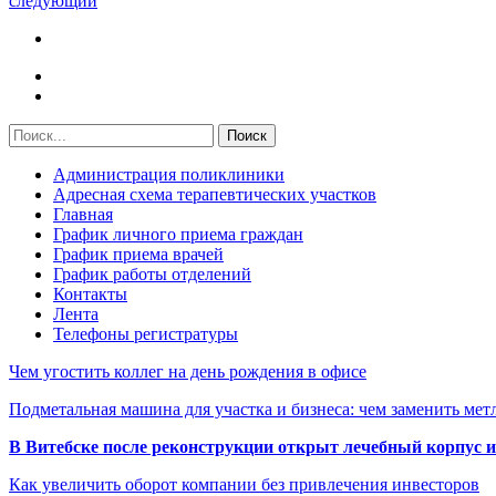
следующий
Администрация поликлиники
Адресная схема терапевтических участков
Главная
График личного приема граждан
График приема врачей
График работы отделений
Контакты
Лента
Телефоны регистратуры
Чем угостить коллег на день рождения в офисе
Подметальная машина для участка и бизнеса: чем заменить мет
В Витебске после реконструкции открыт лечебный корпус
Как увеличить оборот компании без привлечения инвесторов