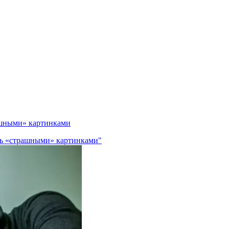
ашными» картинками
оль «страшными» картинками"