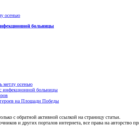
лу осенью
 инфекционной больницы
ть метлу осенью
ус инфекционной больницы
оров
 героев на Площади Победы
олько с обратной активной ссылкой на страницу статьи.
чников и других порталов интернета, все права на авторство п