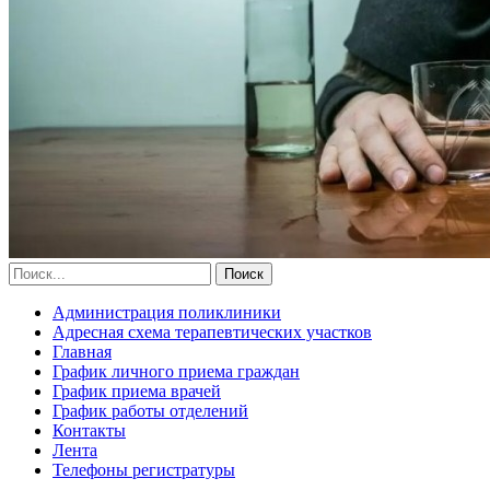
Администрация поликлиники
Адресная схема терапевтических участков
Главная
График личного приема граждан
График приема врачей
График работы отделений
Контакты
Лента
Телефоны регистратуры