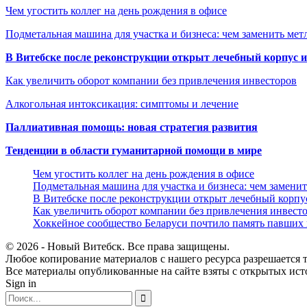
Чем угостить коллег на день рождения в офисе
Подметальная машина для участка и бизнеса: чем заменить мет
В Витебске после реконструкции открыт лечебный корпус
Как увеличить оборот компании без привлечения инвесторов
Алкогольная интоксикация: симптомы и лечение
Паллиативная помощь: новая стратегия развития
Тенденции в области гуманитарной помощи в мире
Чем угостить коллег на день рождения в офисе
Подметальная машина для участка и бизнеса: чем замени
В Витебске после реконструкции открыт лечебный корп
Как увеличить оборот компании без привлечения инвест
Хоккейное сообщество Беларуси почтило память павших
© 2026 - Новый Витебск. Все права защищены.
Любое копирование материалов с нашего ресурса разрешается т
Все материалы опубликованные на сайте взяты с открытых исто
Sign in