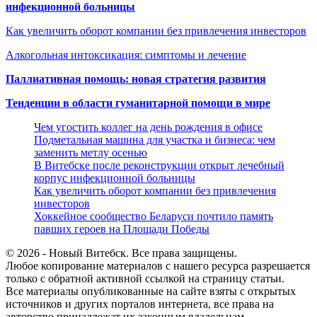
инфекционной больницы
Как увеличить оборот компании без привлечения инвесторов
Алкогольная интоксикация: симптомы и лечение
Паллиативная помощь: новая стратегия развития
Тенденции в области гуманитарной помощи в мире
Чем угостить коллег на день рождения в офисе
Подметальная машина для участка и бизнеса: чем
заменить метлу осенью
В Витебске после реконструкции открыт лечебный
корпус инфекционной больницы
Как увеличить оборот компании без привлечения
инвесторов
Хоккейное сообщество Беларуси почтило память
павших героев на Площади Победы
© 2026 - Новый Витебск. Все права защищены.
Любое копирование материалов с нашего ресурса разрешается
только с обратной активной ссылкой на страницу статьи.
Все материалы опубликованные на сайте взяты с открытых
источников и других порталов интернета, все права на
авторство принадлежат их законным владельцам.