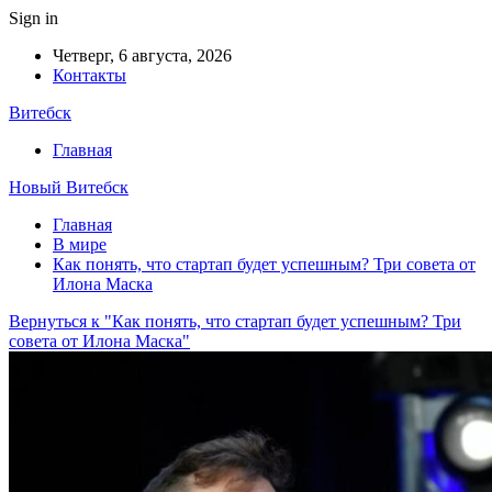
Sign in
Четверг, 6 августа, 2026
Контакты
Витебск
Главная
Новый Витебск
Главная
В мире
Как понять, что стартап будет успешным? Три совета от
Илона Маска
Вернуться к "Как понять, что стартап будет успешным? Три
совета от Илона Маска"