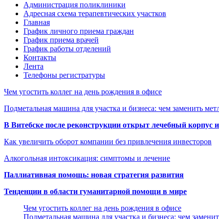
Администрация поликлиники
Адресная схема терапевтических участков
Главная
График личного приема граждан
График приема врачей
График работы отделений
Контакты
Лента
Телефоны регистратуры
Чем угостить коллег на день рождения в офисе
Подметальная машина для участка и бизнеса: чем заменить мет
В Витебске после реконструкции открыт лечебный корпус
Как увеличить оборот компании без привлечения инвесторов
Алкогольная интоксикация: симптомы и лечение
Паллиативная помощь: новая стратегия развития
Тенденции в области гуманитарной помощи в мире
Чем угостить коллег на день рождения в офисе
Подметальная машина для участка и бизнеса: чем замени