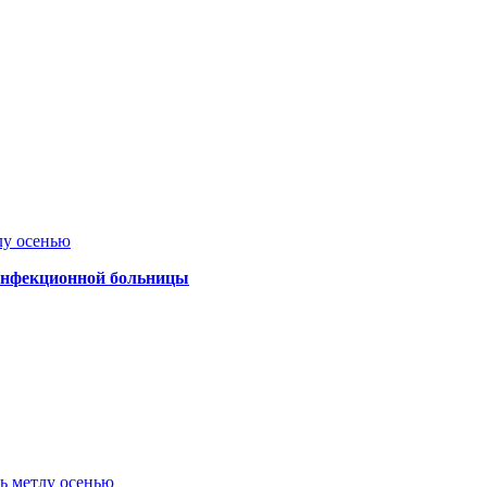
лу осенью
 инфекционной больницы
ть метлу осенью