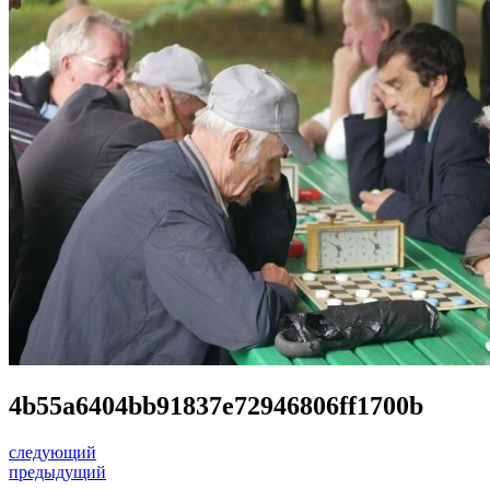
4b55a6404bb91837e72946806ff1700b
следующий
предыдущий