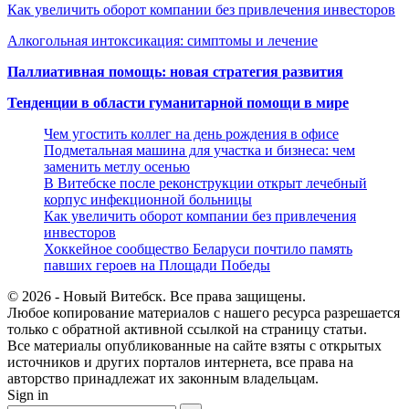
Как увеличить оборот компании без привлечения инвесторов
Алкогольная интоксикация: симптомы и лечение
Паллиативная помощь: новая стратегия развития
Тенденции в области гуманитарной помощи в мире
Чем угостить коллег на день рождения в офисе
Подметальная машина для участка и бизнеса: чем
заменить метлу осенью
В Витебске после реконструкции открыт лечебный
корпус инфекционной больницы
Как увеличить оборот компании без привлечения
инвесторов
Хоккейное сообщество Беларуси почтило память
павших героев на Площади Победы
© 2026 - Новый Витебск. Все права защищены.
Любое копирование материалов с нашего ресурса разрешается
только с обратной активной ссылкой на страницу статьи.
Все материалы опубликованные на сайте взяты с открытых
источников и других порталов интернета, все права на
авторство принадлежат их законным владельцам.
Sign in