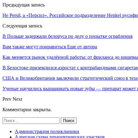
Предыдущая запись
Не Persil, а «Персил». Российское подразделение Henkel русиф
Следующая запись
В Польше задержали белоруса по делу о попытке ограбления
Вам также могут понравиться
Еще от автора
Как меняется рынок удалённой работы: от фриланса до нишев
В Белостоке приземлился аэростат с контрабандными сигарета
США и Великобритания заключили стратегический союз в техн
Ученые научились выращивать новые зубы — препарат может по
Prev
Next
Комментарии закрыты.
Администрация поликлиники
Адресная схема терапевтических участков