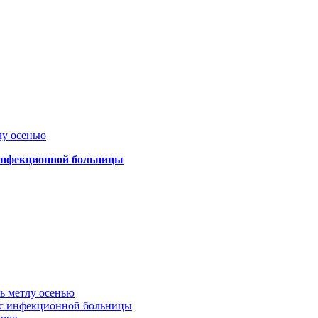
лу осенью
 инфекционной больницы
ть метлу осенью
ус инфекционной больницы