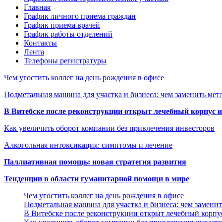
Главная
График личного приема граждан
График приема врачей
График работы отделений
Контакты
Лента
Телефоны регистратуры
Чем угостить коллег на день рождения в офисе
Подметальная машина для участка и бизнеса: чем заменить мет
В Витебске после реконструкции открыт лечебный корпус
Как увеличить оборот компании без привлечения инвесторов
Алкогольная интоксикация: симптомы и лечение
Паллиативная помощь: новая стратегия развития
Тенденции в области гуманитарной помощи в мире
Чем угостить коллег на день рождения в офисе
Подметальная машина для участка и бизнеса: чем замени
В Витебске после реконструкции открыт лечебный корп