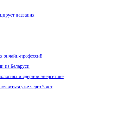
ицирует названия
ых онлайн-профессий
ми из Беларуси
ологиях и ядерной энергетике
явиться уже через 5 лет