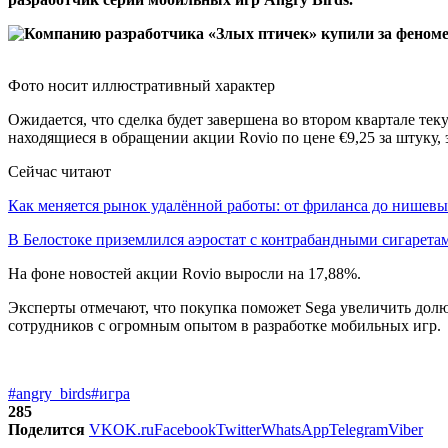
Фото носит иллюстративный характер
Ожидается, что сделка будет завершена во втором квартале те
находящиеся в обращении акции Rovio по цене €9,25 за штуку,
Сейчас читают
Как меняется рынок удалённой работы: от фриланса до нише
В Белостоке приземлился аэростат с контрабандными сигарет
На фоне новостей акции Rovio выросли на 17,88%.
Эксперты отмечают, что покупка поможет Sega увеличить долю
сотрудников с огромным опытом в разработке мобильных игр.
#angry_birds
#игра
285
Поделится
VK
OK.ru
Facebook
Twitter
WhatsApp
Telegram
Viber