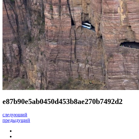
e87b90e5ab0450d453b8ae270b7492d2
следующий
предыдущий