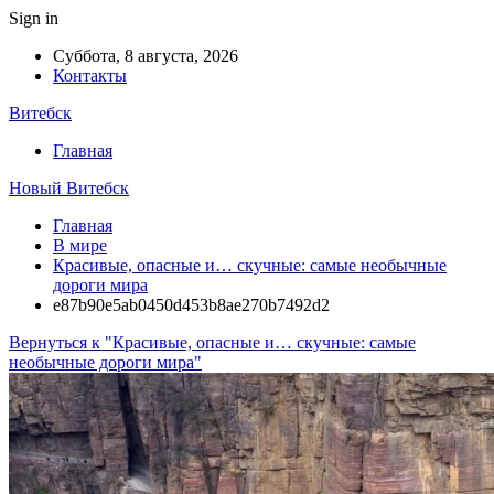
Sign in
Суббота, 8 августа, 2026
Контакты
Витебск
Главная
Новый Витебск
Главная
В мире
Красивые, опасные и… скучные: самые необычные
дороги мира
e87b90e5ab0450d453b8ae270b7492d2
Вернуться к "Красивые, опасные и… скучные: самые
необычные дороги мира"