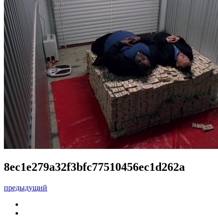
8ec1e279a32f3bfc77510456ec1d262a
предыдущий