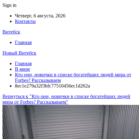
Sign in
Четверг, 6 августа, 2026
Контакты
Витебск
Главная
Новый Витебск
Главная
В мире
Кто они, новички в списке богатейших людей мира от
Forbes? Рассказываем
8ec1e279a32f3bfc77510456ec1d262a
Вернуться к "Кто они, новички в списке богатейших людей
мира от Forbes? Рассказываем"