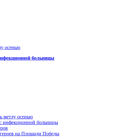
лу осенью
 инфекционной больницы
ть метлу осенью
ус инфекционной больницы
оров
 героев на Площади Победы