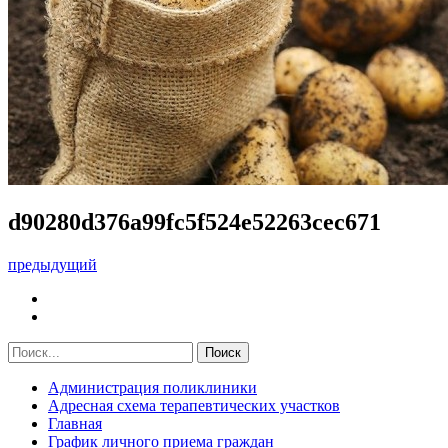
d90280d376a99fc5f524e52263cec671
предыдущий
Администрация поликлиники
Адресная схема терапевтических участков
Главная
График личного приема граждан