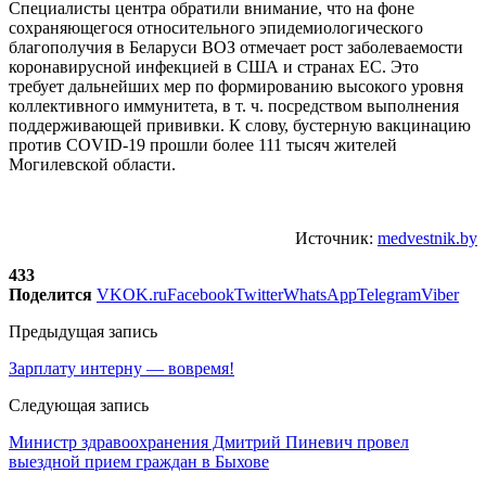
Специалисты центра обратили внимание, что на фоне
сохраняющегося относительного эпидемиологического
благополучия в Беларуси ВОЗ отмечает рост заболеваемости
коронавирусной инфекцией в США и странах ЕС. Это
требует дальнейших мер по формированию высокого уровня
коллективного иммунитета, в т. ч. посредством выполнения
поддерживающей прививки. К слову, бустерную вакцинацию
против COVID-19 прошли более 111 тысяч жителей
Могилевской области.
Источник:
medvestnik.by
433
Поделится
VK
OK.ru
Facebook
Twitter
WhatsApp
Telegram
Viber
Предыдущая запись
Зарплату интерну — вовремя!
Следующая запись
Министр здравоохранения Дмитрий Пиневич провел
выездной прием граждан в Быхове