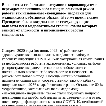
В июне из-за стабилизации ситуации с коронавирусом и
переходом поликлиник и больниц на обычный режим
работы так называемые «ковидные» надбавки для
медицинских работников убрали. В то же время указом
Президента были введены новые стимулирующие
выплаты всем медработникам страны, сумма которых
зависит от сложности и интенсивности работы
специалиста.
С апреля 2020 года (по июнь 2022-го) работникам
здравоохранения выплачивалась надбавка за работу в
условиях инфекции COVID-19 как материальная компенсация
за необходимость работы в экстремальных условиях на фоне
распространения ранее неизвестного заболевания с
потенциально высокой заболеваемостью и неизвестным
риском летального исхода. Помощь инфицированным
пациентам оказывали и, соответственно, такую надбавку
получали около 40 % медработников страны. Остальные 60 %
медработников, которые оказывали медпомощь
«нековидным» пациентам, также стали поднимать вопрос о
повышении им заработной платы из-за увеличения нагрузок
после перепрофилирования коек под COVID-19, необходимой
ротации кадров, заболеваемости персонала и т. д.