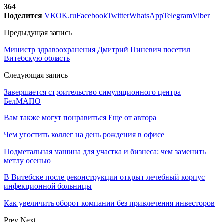
364
Поделится
VK
OK.ru
Facebook
Twitter
WhatsApp
Telegram
Viber
Предыдущая запись
Министр здравоохранения Дмитрий Пиневич посетил
Витебскую область
Следующая запись
Завершается строительство cимуляционного центра
БелМАПО
Вам также могут понравиться
Еще от автора
Чем угостить коллег на день рождения в офисе
Подметальная машина для участка и бизнеса: чем заменить
метлу осенью
В Витебске после реконструкции открыт лечебный корпус
инфекционной больницы
Как увеличить оборот компании без привлечения инвесторов
Prev
Next