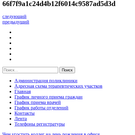
66f7f9a1c24d4b12f6014c9587ad5d3d
следующий
предыдущий
Администрация поликлиники
Адресная схема терапевтических участков
Главная
График личного приема граждан
График приема врачей
График работы отделений
Контакты
Лента
Телефоны регистратуры
Чем угостить коллег на день рождения в офисе