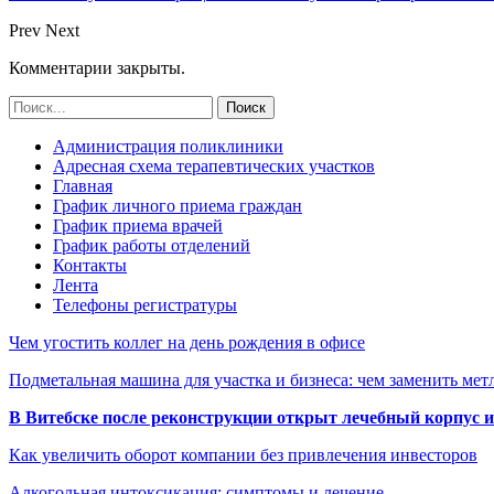
Prev
Next
Комментарии закрыты.
Администрация поликлиники
Адресная схема терапевтических участков
Главная
График личного приема граждан
График приема врачей
График работы отделений
Контакты
Лента
Телефоны регистратуры
Чем угостить коллег на день рождения в офисе
Подметальная машина для участка и бизнеса: чем заменить мет
В Витебске после реконструкции открыт лечебный корпус
Как увеличить оборот компании без привлечения инвесторов
Алкогольная интоксикация: симптомы и лечение