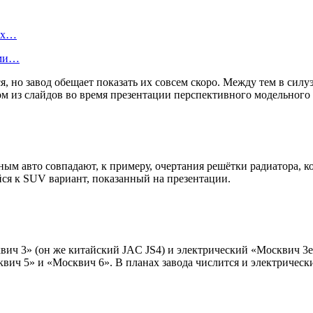
вых…
ами…
 но завод обещает показать их совсем скоро. Между тем в силу
м из слайдов во время презентации перспективного модельного 
ным авто совпадают, к примеру, очертания решётки радиатора, к
йся к SUV вариант, показанный на презентации.
вич 3» (он же китайский JAC JS4) и электрический «Москвич 3e
квич 5» и «Москвич 6». В планах завода числится и электрически