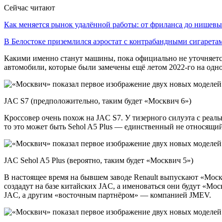
Сейчас читают
Как меняется рынок удалённой работы: от фриланса до нише
В Белостоке приземлился аэростат с контрабандными сигарет
Какими именно станут машины, пока официально не уточняется,
автомобили, которые были замечены ещё летом 2022-го на одно
JAC S7 (предположительно, таким будет «Москвич 6»)
Кроссовер очень похож на JAC S7. У тизерного силуэта с реаль
то это может быть Sehol A5 Plus — единственный не относящи
JAC Sehol A5 Plus (вероятно, таким будет «Москвич 5»)
В настоящее время на бывшем заводе Renault выпускают «Моск
создадут на базе китайских JAC, а именоваться они будут «Мос
JAC, а другим «восточным партнёром» — компанией JMEV.