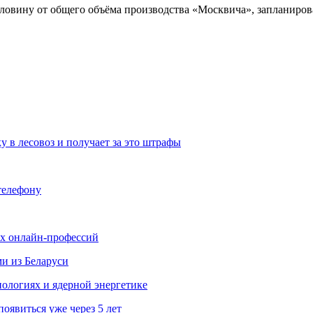
ловину от общего объёма производства «Москвича», запланирова
у в лесовоз и получает за это штрафы
телефону
ых онлайн-профессий
ми из Беларуси
ологиях и ядерной энергетике
явиться уже через 5 лет