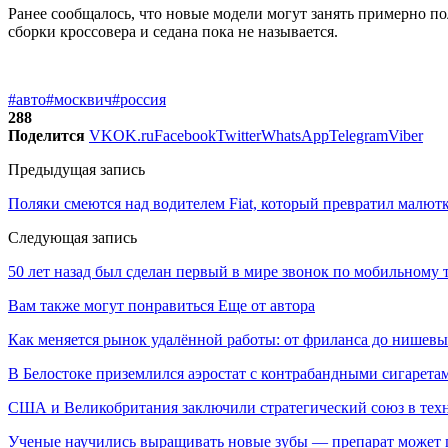
Ранее сообщалось, что новые модели могут занять примерно по
сборки кроссовера и седана пока не называется.
#авто
#москвич
#россия
288
Поделится
VK
OK.ru
Facebook
Twitter
WhatsApp
Telegram
Viber
Предыдущая запись
Поляки смеются над водителем Fiat, который превратил малютк
Следующая запись
50 лет назад был сделан первый в мире звонок по мобильному 
Вам также могут понравиться
Еще от автора
Как меняется рынок удалённой работы: от фриланса до нишев
В Белостоке приземлился аэростат с контрабандными сигарета
США и Великобритания заключили стратегический союз в техн
Ученые научились выращивать новые зубы — препарат может по