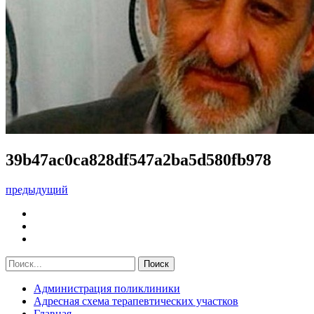
39b47ac0ca828df547a2ba5d580fb978
предыдущий
Администрация поликлиники
Адресная схема терапевтических участков
Главная