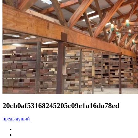
20cb0af53168245205c09e1a16da78ed
предыдущий