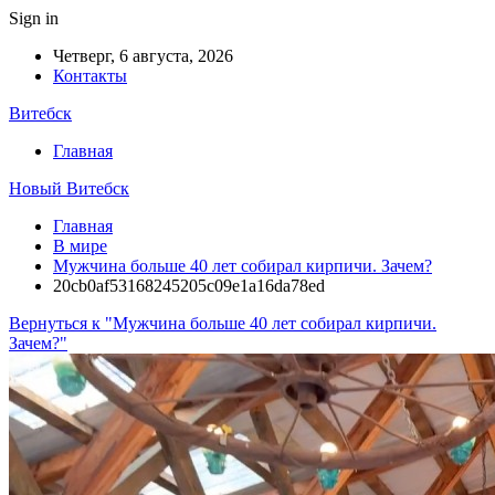
Sign in
Четверг, 6 августа, 2026
Контакты
Витебск
Главная
Новый Витебск
Главная
В мире
Мужчина больше 40 лет собирал кирпичи. Зачем?
20cb0af53168245205c09e1a16da78ed
Вернуться к "Мужчина больше 40 лет собирал кирпичи.
Зачем?"