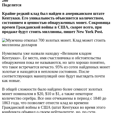
260
Поделится
Крайне редкий клад был найден в американском штате
Кентукки. Его уникальность объясняется количеством,
состоянием и ценностью обнаруженных монет. Сокровища
времен Гражданской войны в США, скорее всего, при
продаже будут стоить миллионы, пишет New York Post.
Нумизматы уже назвали находку «Великим кладом
Кентукки». Ее место, имя счастливчика и обстоятельства
обнаружения пока не называются, но зато хорошо понятно,
что такое встречается нечасто. 95% из сотен найденных монет
золотые и находятся в неплохом состоянии. После
соответствующих манипуляций они будут выглядеть почти
как новые.
В общей сложности было найдено более семисот золотых
монет номиналом в $20, $10 и $1, а также некоторое
количество серебра. Все они отчеканены в период с 1840 до
1863 года, что позволяет отнести клад ко времени
Гражданской войны в США (штат Кентукки во время этого
конфликта объявил о своем нейтралитете, но, по сути,