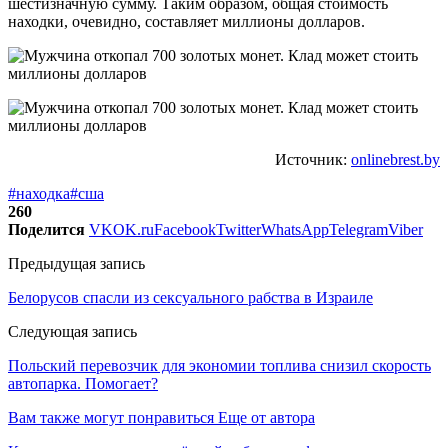
шестизначную сумму. Таким образом, общая стоимость
находки, очевидно, составляет миллионы долларов.
Источник:
onlinebrest.by
#находка
#сша
260
Поделится
VK
OK.ru
Facebook
Twitter
WhatsApp
Telegram
Viber
Предыдущая запись
Белорусов спасли из сексуального рабства в Израиле
Следующая запись
Польский перевозчик для экономии топлива снизил скорость
автопарка. Помогает?
Вам также могут понравиться
Еще от автора