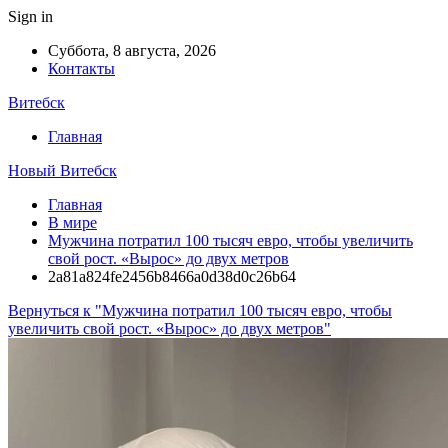
Sign in
Суббота, 8 августа, 2026
Контакты
Витебск
Главная
Новый Витебск
Главная
В мире
Мужчина потратил 100 тысяч евро, чтобы увеличить
свой рост. «Вырос» до двух метров
2a81a824fe2456b8466a0d38d0c26b64
Вернуться к "Мужчина потратил 100 тысяч евро, чтобы
увеличить свой рост. «Вырос» до двух метров"