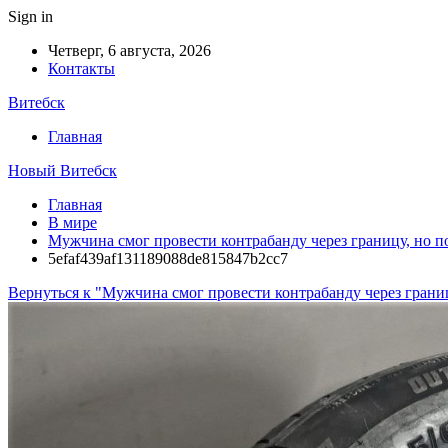
Sign in
Четверг, 6 августа, 2026
Контакты
Витебск
Главная
Новый Витебск
Главная
В мире
Мужчина смог провести контрабанду через границу, но п
5efaf439af131189088de815847b2cc7
Вернуться к "Мужчина смог провести контрабанду через границ