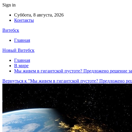
Sign in
Суббота, 8 августа, 2026
Контакты
Витебск
Главная
Новый Витебск
Главная
В мире
Мы живем в гигантской пустоте? Предложено решение з
Вернуться к "Мы живем в гигантской пустоте? Предложено ре