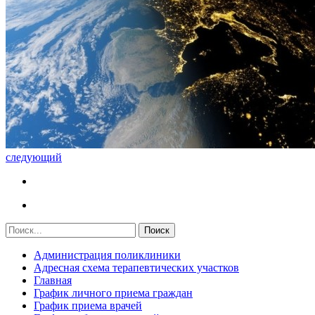
следующий
Администрация поликлиники
Адресная схема терапевтических участков
Главная
График личного приема граждан
График приема врачей