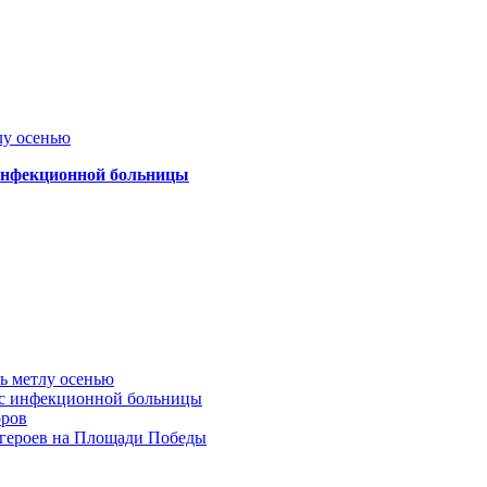
лу осенью
 инфекционной больницы
ть метлу осенью
ус инфекционной больницы
оров
 героев на Площади Победы