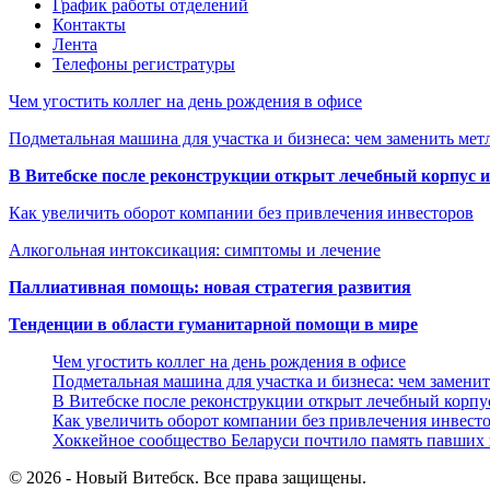
График работы отделений
Контакты
Лента
Телефоны регистратуры
Чем угостить коллег на день рождения в офисе
Подметальная машина для участка и бизнеса: чем заменить мет
В Витебске после реконструкции открыт лечебный корпус
Как увеличить оборот компании без привлечения инвесторов
Алкогольная интоксикация: симптомы и лечение
Паллиативная помощь: новая стратегия развития
Тенденции в области гуманитарной помощи в мире
Чем угостить коллег на день рождения в офисе
Подметальная машина для участка и бизнеса: чем замени
В Витебске после реконструкции открыт лечебный корп
Как увеличить оборот компании без привлечения инвест
Хоккейное сообщество Беларуси почтило память павших
© 2026 - Новый Витебск. Все права защищены.