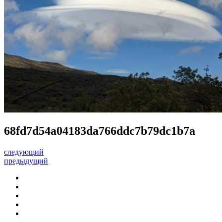
68fd7d54a04183da766ddc7b79dc1b7a
следующий
предыдущий