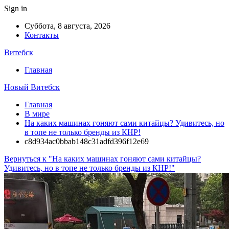
Sign in
Суббота, 8 августа, 2026
Контакты
Витебск
Главная
Новый Витебск
Главная
В мире
На каких машинах гоняют сами китайцы? Удивитесь, но
в топе не только бренды из КНР!
c8d934ac0bbab148c31adfd396f12e69
Вернуться к "На каких машинах гоняют сами китайцы?
Удивитесь, но в топе не только бренды из КНР!"