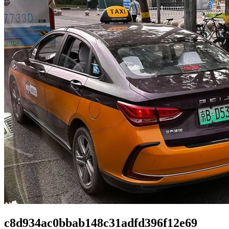
c8d934ac0bbab148c31adfd396f12e69