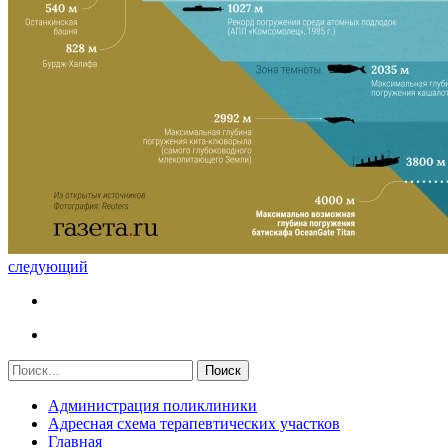
следующий
Администрация поликлиники
Адресная схема терапевтических участков
Главная