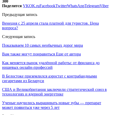
300
Поделится
VK
OK.ru
Facebook
Twitter
WhatsApp
Telegram
Viber
Предыдущая запись
Венеция с 25 апреля стала платной для туристов. Цена
вопроса?
Следующая запись
Показываем 10 самых необычных дорог мира
Вам также могут понравиться
Еще от автора
Как меняется рынок удалённой работы: от фриланса до
нишевых онлайн-профессий
В Белостоке приземлился аэростат с контрабандными
сигаретами из Беларуси
США и Великобритания заключили стратегический союз в
технологиях и ядерной энергетике
Ученые научились выращивать новые зубы — препарат
может появиться уже через 5 лет