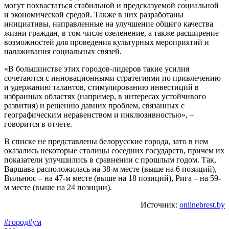
могут похвастаться стабильной и предсказуемой социальной
и экономической средой. Также в них разработаны
инициативы, направленные на улучшение общего качества
жизни граждан, в том числе озеленение, а также расширение
возможностей для проведения культурных мероприятий и
налаживания социальных связей.
«В большинстве этих городов-лидеров такие усилия
сочетаются с инновационными стратегиями по привлечению
и удержанию талантов, стимулированию инвестиций в
избранных областях (например, в интересах устойчивого
развития) и решению давних проблем, связанных с
географическим неравенством и инклюзивностью», –
говорится в отчете.
В списке не представлены белорусские города, зато в нем
оказались некоторые столицы соседних государств, причем их
показатели улучшились в сравнении с прошлым годом. Так,
Варшава расположилась на 38-м месте (выше на 6 позиций),
Вильнюс – на 47-м месте (выше на 18 позиций), Рига – на 59-
м месте (выше на 24 позиции).
Источник:
onlinebrest.by
#город
#ум