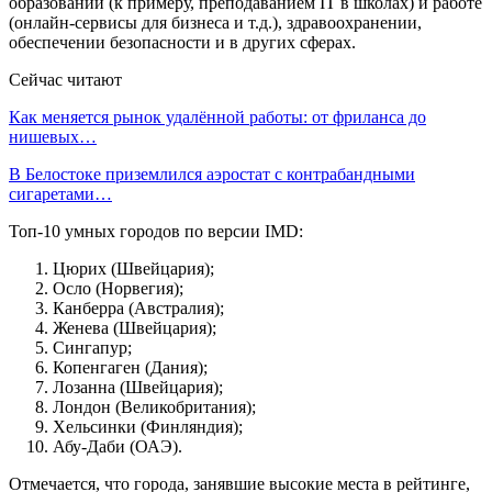
образовании (к примеру, преподаванием IT в школах) и работе
(онлайн-сервисы для бизнеса и т.д.), здравоохранении,
обеспечении безопасности и в других сферах.
Сейчас читают
Как меняется рынок удалённой работы: от фриланса до
нишевых…
В Белостоке приземлился аэростат с контрабандными
сигаретами…
Топ-10 умных городов по версии IMD:
Цюрих (Швейцария);
Осло (Норвегия);
Канберра (Австралия);
Женева (Швейцария);
Сингапур;
Копенгаген (Дания);
Лозанна (Швейцария);
Лондон (Великобритания);
Хельсинки (Финляндия);
Абу-Даби (ОАЭ).
Отмечается, что города, занявшие высокие места в рейтинге,