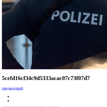
5cefd16cf34c9d5333acac07c73f07d7
предыдущий