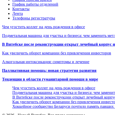
График работы отделений
Контакты
Лента
Телефоны регистратуры
Чем угостить коллег на день рождения в офисе
Подметальная машина для участка и бизнеса: чем заменить мет
В Витебске после реконструкции открыт лечебный корпус
Как увеличить оборот компании без привлечения инвесторов
Алкогольная интоксикация: симптомы и лечение
Паллиативная помощь: новая стратегия развития
Тенденции в области гуманитарной помощи в мире
Чем угостить коллег на день рождения в офисе
Подметальная машина для участка и бизнеса: чем замени
В Витебске после реконструкции открыт лечебный корп
Как увеличить оборот компании без привлечения инвест
Хоккейное сообщество Беларуси почтило память павших