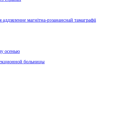
я аддзяленне магнітна-рэзананснай тамаграфіі
лу осенью
фекционной больницы