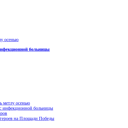
лу осенью
 инфекционной больницы
ть метлу осенью
ус инфекционной больницы
оров
 героев на Площади Победы