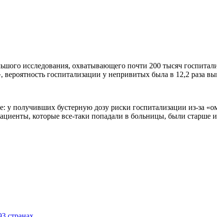
льшого исследования, охватывающего почти 200 тысяч госпитали
та», вероятность госпитализации у непривитых была в 12,2 раза 
: у получивших бустерную дозу риски госпитализации из-за «оми
пациенты, которые все-таки попадали в больницы, были старше 
93 странах