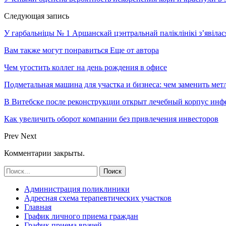
Следующая запись
У гарбальніцы № 1 Аршанскай цэнтральнай паліклінікі з’явілас
Вам также могут понравиться
Еще от автора
Чем угостить коллег на день рождения в офисе
Подметальная машина для участка и бизнеса: чем заменить мет
В Витебске после реконструкции открыт лечебный корпус ин
Как увеличить оборот компании без привлечения инвесторов
Prev
Next
Комментарии закрыты.
Администрация поликлиники
Адресная схема терапевтических участков
Главная
График личного приема граждан
График приема врачей