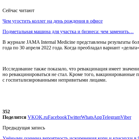
Сейчас читают
Чем угостить коллег на день рождения в офисе
Подметальная машина для участка и бизнеса: чем заменить…
В журнале JAMA Internal Medicine представлены результаты бо
года по 30 апреля 2022 года. Когда преобладал вариант «дель
Исследование также показало, что ревакцинация имеет значение
но ревакцинироваться не стал. Кроме того, вакцинированные 
с госпитализированными непривитыми лицами.
352
Поделится
VK
OK.ru
Facebook
Twitter
WhatsApp
Telegram
Viber
Предыдущая запись
Учёными оценена вероятность искоренения кори и краснухи в 