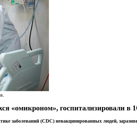
в.
я «омикроном», госпитализировали в 1
ике заболеваний (CDC) невакцинированных людей, заразивш