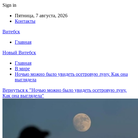
Sign in
Пятница, 7 августа, 2026
Контакты
Витебск
Главная
Новый Витебск
Главная
В мире
Ночью можно было увидеть осетровую луну. Как она
выглядела
Вернуться к "Ночью можно было увидеть осетровую луну.
Как она выглядела"