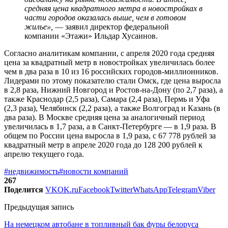
средняя цена квадратного метра в новостройках в
части городов оказалась выше, чем в готовом
жилье»,
— заявил директор федеральной
компании «Этажи» Ильдар Хусаинов.
Согласно аналитикам компании, с апреля 2020 года средняя
цена за квадратный метр в новостройках увеличилась более
чем в два раза в 10 из 16 российских городов-миллионников.
Лидерами по этому показателю стали Омск, где цена выросла
в 2,8 раза, Нижний Новгород и Ростов-на-Дону (по 2,7 раза), а
также Краснодар (2,5 раза), Самара (2,4 раза), Пермь и Уфа
(2,3 раза), Челябинск (2,2 раза), а также Волгоград и Казань (в
два раза). В Москве средняя цена за аналогичный период
увеличилась в 1,7 раза, а в Санкт-Петербурге — в 1,9 раза. В
общем по России цена выросла в 1,9 раза, с 67 778 рублей за
квадратный метр в апреле 2020 года до 128 200 рублей к
апрелю текущего года.
#недвижимость
#новости компаний
267
Поделится
VK
OK.ru
Facebook
Twitter
WhatsApp
Telegram
Viber
Предыдущая запись
На немецком автобане в топливный бак фуры белоруса