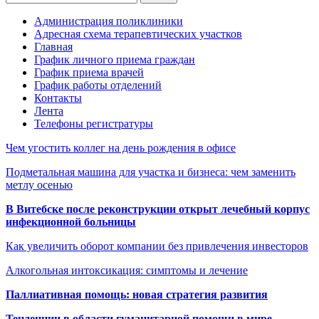
Администрация поликлиники
Адресная схема терапевтических участков
Главная
График личного приема граждан
График приема врачей
График работы отделений
Контакты
Лента
Телефоны регистратуры
Чем угостить коллег на день рождения в офисе
Подметальная машина для участка и бизнеса: чем заменить
метлу осенью
В Витебске после реконструкции открыт лечебный корпус
инфекционной больницы
Как увеличить оборот компании без привлечения инвесторов
Алкогольная интоксикация: симптомы и лечение
Паллиативная помощь: новая стратегия развития
Тенденции в области гуманитарной помощи в мире