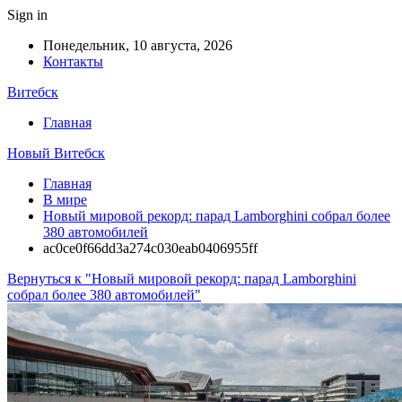
Sign in
Понедельник, 10 августа, 2026
Контакты
Витебск
Главная
Новый Витебск
Главная
В мире
Новый мировой рекорд: парад Lamborghini собрал более
380 автомобилей
ac0ce0f66dd3a274c030eab0406955ff
Вернуться к "Новый мировой рекорд: парад Lamborghini
собрал более 380 автомобилей"