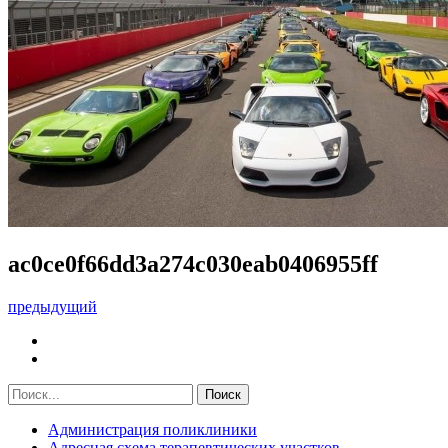
ac0ce0f66dd3a274c030eab0406955ff
предыдущий
Администрация поликлиники
Адресная схема терапевтических участков