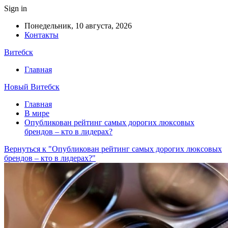
Sign in
Понедельник, 10 августа, 2026
Контакты
Витебск
Главная
Новый Витебск
Главная
В мире
Опубликован рейтинг самых дорогих люксовых
брендов – кто в лидерах?
Вернуться к "Опубликован рейтинг самых дорогих люксовых
брендов – кто в лидерах?"