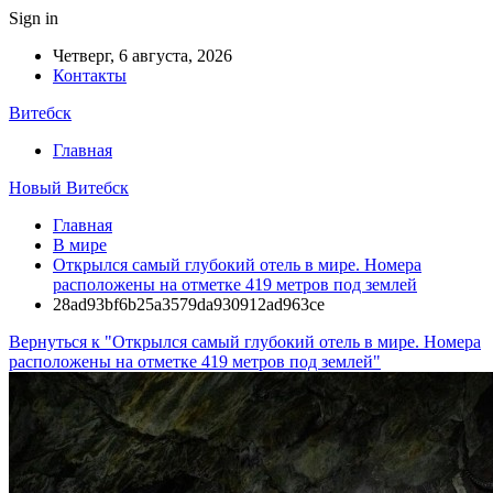
Sign in
Четверг, 6 августа, 2026
Контакты
Витебск
Главная
Новый Витебск
Главная
В мире
Открылся самый глубокий отель в мире. Номера
расположены на отметке 419 метров под землей
28ad93bf6b25a3579da930912ad963ce
Вернуться к "Открылся самый глубокий отель в мире. Номера
расположены на отметке 419 метров под землей"