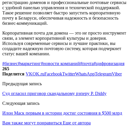
регистрацию доменов и профессиональные почтовые сервисы
с удобной панелью управления и технической поддержкой.
Такое решение позволяет быстро запустить корпоративную
почту в Беларуси, обеспечивая надежность и безопасность
бизнес-коммуникаций.
Корпоративная почта для домена — это не просто инструмент
связи, а элемент корпоративной культуры и доверия.
Используя современные сервисы и лучшие практики, вы
создадите надежную почтовую систему, которая подчеркнет
статус вашей компании.
#бизнес
#маркетинг
#новости компаний
#почта
#цифровизация
265
Поделится
VK
OK.ru
Facebook
Twitter
WhatsApp
Telegram
Viber
Предыдущая запись
Суд огласил приговор скандальному рэперу P. Diddy
Следующая запись
Илон Маск первым в истории достиг состояния в $500 млрд
Вам также могут понравиться
Еще от автора