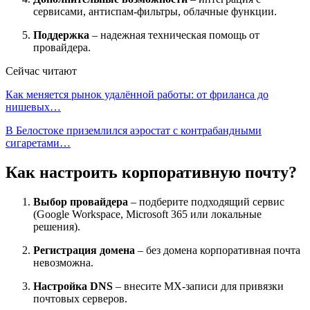
сервисами, антиспам-фильтры, облачные функции.
Поддержка
– надежная техническая помощь от
провайдера.
Сейчас читают
Как меняется рынок удалённой работы: от фриланса до
нишевых…
В Белостоке приземлился аэростат с контрабандными
сигаретами…
Как настроить корпоративную почту?
Выбор провайдера
– подберите подходящий сервис
(Google Workspace, Microsoft 365 или локальные
решения).
Регистрация домена
– без домена корпоративная почта
невозможна.
Настройка DNS
– внесите MX-записи для привязки
почтовых серверов.