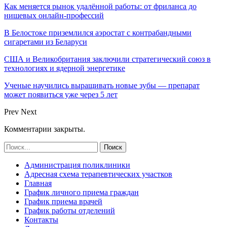
Как меняется рынок удалённой работы: от фриланса до
нишевых онлайн-профессий
В Белостоке приземлился аэростат с контрабандными
сигаретами из Беларуси
США и Великобритания заключили стратегический союз в
технологиях и ядерной энергетике
Ученые научились выращивать новые зубы — препарат
может появиться уже через 5 лет
Prev
Next
Комментарии закрыты.
Администрация поликлиники
Адресная схема терапевтических участков
Главная
График личного приема граждан
График приема врачей
График работы отделений
Контакты