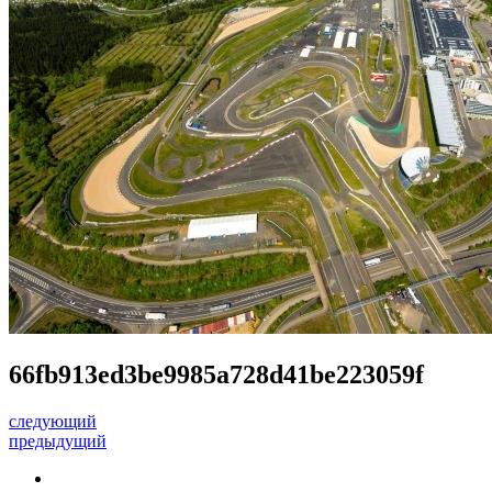
66fb913ed3be9985a728d41be223059f
следующий
предыдущий