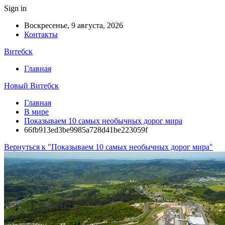
Sign in
Воскресенье, 9 августа, 2026
Контакты
Витебск
Главная
Новый Витебск
Главная
В мире
Показываем 10 самых необычных дорог мира
66fb913ed3be9985a728d41be223059f
Вернуться к "Показываем 10 самых необычных дорог мира"