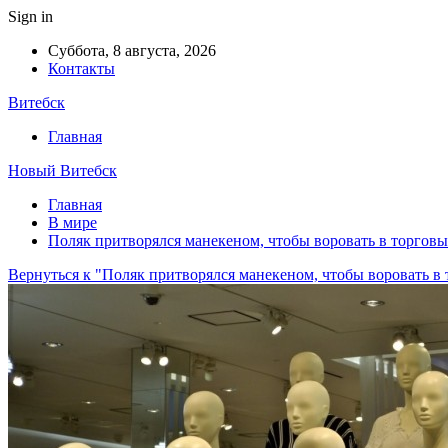
Sign in
Суббота, 8 августа, 2026
Контакты
Витебск
Главная
Новый Витебск
Главная
В мире
Поляк притворялся манекеном, чтобы воровать в торгов
Вернуться к "Поляк притворялся манекеном, чтобы воровать в