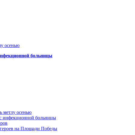
лу осенью
 инфекционной больницы
ть метлу осенью
ус инфекционной больницы
оров
 героев на Площади Победы