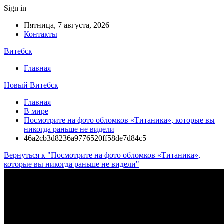
Sign in
Пятница, 7 августа, 2026
Контакты
Витебск
Главная
Новый Витебск
Главная
В мире
Посмотрите на фото обломков «Титаника», которые вы
никогда раньше не видели
46a2cb3d8236a9776520ff58de7d84c5
Вернуться к "Посмотрите на фото обломков «Титаника»,
которые вы никогда раньше не видели"