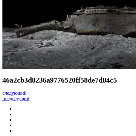
46a2cb3d8236a9776520ff58de7d84c5
следующий
предыдущий