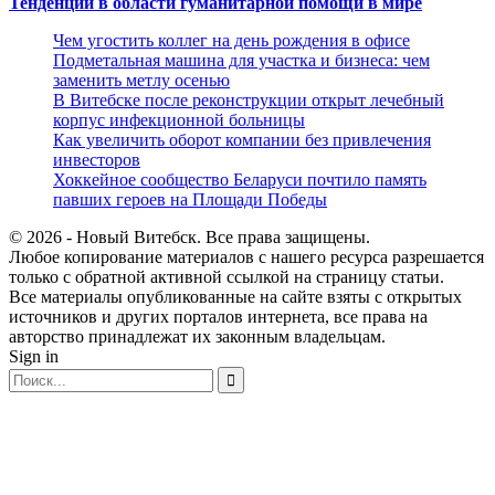
Тенденции в области гуманитарной помощи в мире
Чем угостить коллег на день рождения в офисе
Подметальная машина для участка и бизнеса: чем
заменить метлу осенью
В Витебске после реконструкции открыт лечебный
корпус инфекционной больницы
Как увеличить оборот компании без привлечения
инвесторов
Хоккейное сообщество Беларуси почтило память
павших героев на Площади Победы
© 2026 - Новый Витебск. Все права защищены.
Любое копирование материалов с нашего ресурса разрешается
только с обратной активной ссылкой на страницу статьи.
Все материалы опубликованные на сайте взяты с открытых
источников и других порталов интернета, все права на
авторство принадлежат их законным владельцам.
Sign in