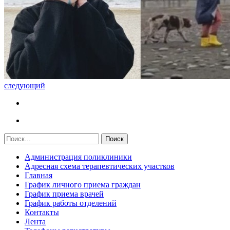
следующий
Администрация поликлиники
Адресная схема терапевтических участков
Главная
График личного приема граждан
График приема врачей
График работы отделений
Контакты
Лента