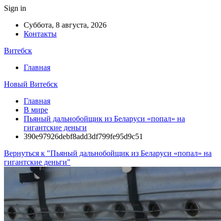
Sign in
Суббота, 8 августа, 2026
Контакты
Витебск
Главная
Новый Витебск
Главная
В мире
Пьяный дальнобойщик из Беларуси «попал» на
гигантские деньги
390e97926debf8add3df799fe95d9c51
Вернуться к "Пьяный дальнобойщик из Беларуси «попал» на
гигантские деньги"