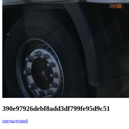
390e97926debf8add3df799fe95d9c51
предыдущий