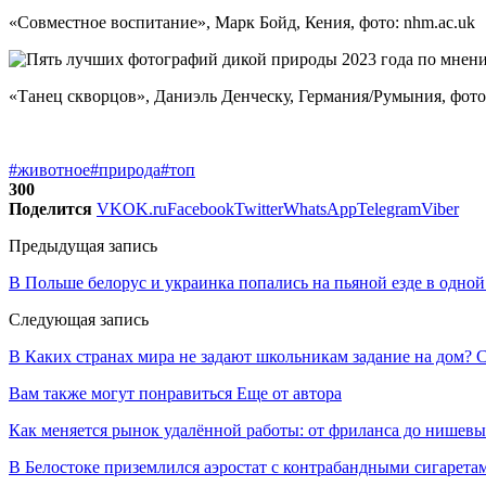
«Совместное воспитание», Марк Бойд, Кения, фото: nhm.ac.uk
«Танец скворцов», Даниэль Денческу, Германия/Румыния, фото:
#животное
#природа
#топ
300
Поделится
VK
OK.ru
Facebook
Twitter
WhatsApp
Telegram
Viber
Предыдущая запись
В Польше белорус и украинка попались на пьяной езде в одно
Следующая запись
В Каких странах мира не задают школьникам задание на дом? 
Вам также могут понравиться
Еще от автора
Как меняется рынок удалённой работы: от фриланса до нишев
В Белостоке приземлился аэростат с контрабандными сигарета