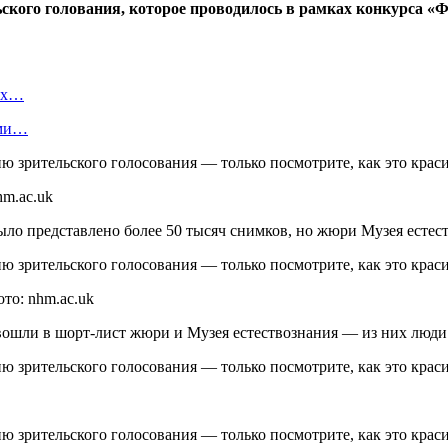
кого голования, которое проводилось в рамках конкурса «Фо
вых…
ами…
hm.ac.uk
о представлено более 50 тысяч снимков, но жюри Музея естест
то: nhm.ac.uk
ошли в шорт-лист жюри и Музея естествознания — из них люди