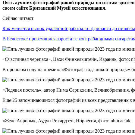
Пять лучших фотографий дикой природы по итогам зрительс
своем сайте
Британский Музей естествознания.
Сейчас читают
Как меняется рынок удалённой работы: от фриланса до нише
В Белостоке приземлился аэростат с контрабандными сигарет
«Счастливая черепаха», Цахи Финкельштейн, Израиль, фото: n
В прошлом году на премию «Фотограф года дикой природы» был
«Ледяная постель», автор Нима Сарикхани, Великобритания, фо
Еще 25 запоминающихся фотографий из всех представленных в
«Желе Авроры», Аудун Рикардзен, Норвегия, фото: nhm.ac.uk