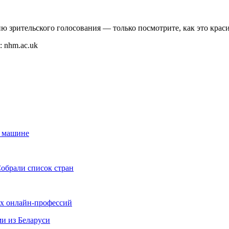
 nhm.ac.uk
й машине
Собрали список стран
ых онлайн-профессий
ми из Беларуси