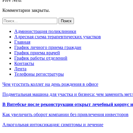
Prev
Next
Комментарии закрыты.
Администрация поликлиники
Адресная схема терапевтических участков
Главная
График личного приема граждан
График приема врачей
График работы отделений
Контакты
Лента
Телефоны регистратуры
Чем угостить коллег на день рождения в офисе
Подметальная машина для участка и бизнеса: чем заменить мет
В Витебске после реконструкции открыт лечебный корпус
Как увеличить оборот компании без привлечения инвесторов
Алкогольная интоксикация: симптомы и лечение