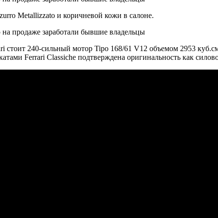
rro Metallizzato и коричневой кожи в салоне.
rari стоит 240-сильный мотор Tipo 168/61 V12 объемом 2953 куб
тами Ferrari Classiche подтверждена оригинальность как силовог