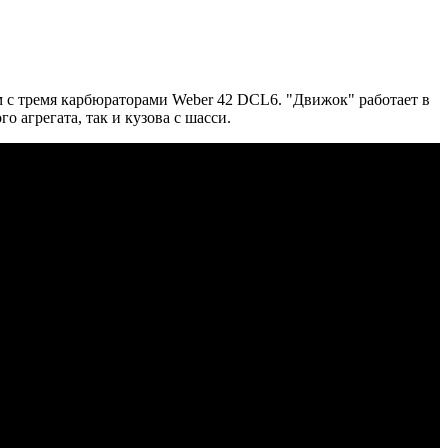
.см с тремя карбюраторами Weber 42 DCL6. "Движок" работает в
о агрегата, так и кузова с шасси.