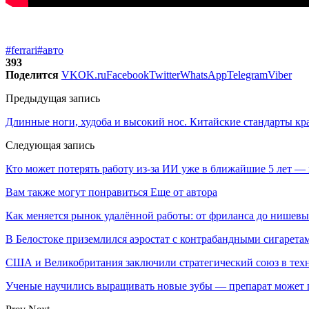
#ferrari
#авто
393
Поделится
VK
OK.ru
Facebook
Twitter
WhatsApp
Telegram
Viber
Предыдущая запись
Длинные ноги, худоба и высокий нос. Китайские стандарты кр
Следующая запись
Кто может потерять работу из-за ИИ уже в ближайшие 5 лет —
Вам также могут понравиться
Еще от автора
Как меняется рынок удалённой работы: от фриланса до нишев
В Белостоке приземлился аэростат с контрабандными сигарета
США и Великобритания заключили стратегический союз в техн
Ученые научились выращивать новые зубы — препарат может по