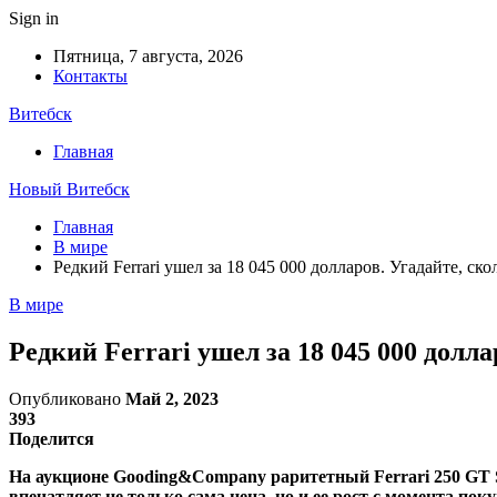
Sign in
Пятница, 7 августа, 2026
Контакты
Витебск
Главная
Новый Витебск
Главная
В мире
Редкий Ferrari ушел за 18 045 000 долларов. Угадайте, с
В мире
Редкий Ferrari ушел за 18 045 000 дол
Опубликовано
Май 2, 2023
393
Поделится
На аукционе Gooding&Company раритетный Ferrari 250 GT SW
впечатляет не только сама цена, но и ее рост с момента пок