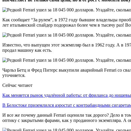
Как сообщает “За рулем”, в 1972 году бывшие владельцы приобре
лет итальянский спайдер подорожал более чем в тысячу раз! Во
Известно, что выпущен этот экземпляр был в 1962 году. А в 19
продал машину как есть.
Чарльз Бетц и Фред Питерс выкупили аварийный Ferrari со свал
уточняется.
Сейчас читают
Как меняется рынок удалённой работы: от фриланса до нише
В Белостоке приземлился аэростат с контрабандными сигарет
И все же почему данный Ferrari оценили так дорого? Дело в т
оптику с закрытыми фарами, как у проданного экземпляра. А о