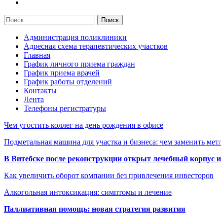
Администрация поликлиники
Адресная схема терапевтических участков
Главная
График личного приема граждан
График приема врачей
График работы отделений
Контакты
Лента
Телефоны регистратуры
Чем угостить коллег на день рождения в офисе
Подметальная машина для участка и бизнеса: чем заменить мет
В Витебске после реконструкции открыт лечебный корпус
Как увеличить оборот компании без привлечения инвесторов
Алкогольная интоксикация: симптомы и лечение
Паллиативная помощь: новая стратегия развития