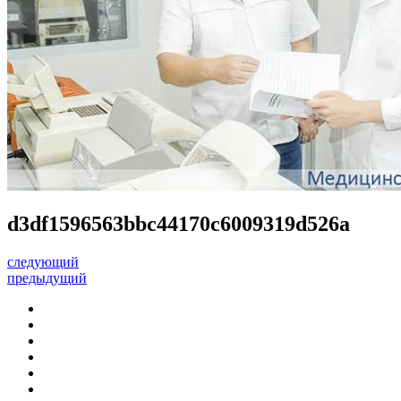
d3df1596563bbc44170c6009319d526a
следующий
предыдущий