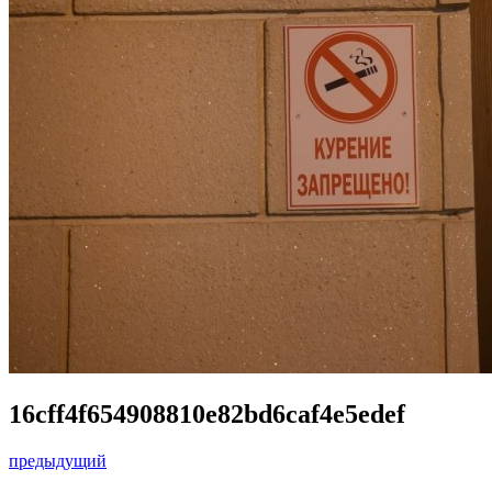
16cff4f654908810e82bd6caf4e5edef
предыдущий