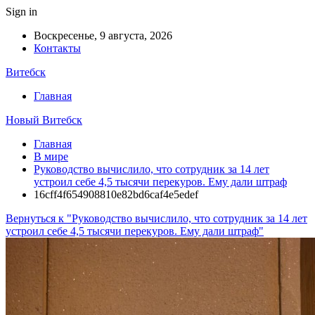
Sign in
Воскресенье, 9 августа, 2026
Контакты
Витебск
Главная
Новый Витебск
Главная
В мире
Руководство вычислило, что сотрудник за 14 лет
устроил себе 4,5 тысячи перекуров. Ему дали штраф
16cff4f654908810e82bd6caf4e5edef
Вернуться к "Руководство вычислило, что сотрудник за 14 лет
устроил себе 4,5 тысячи перекуров. Ему дали штраф"