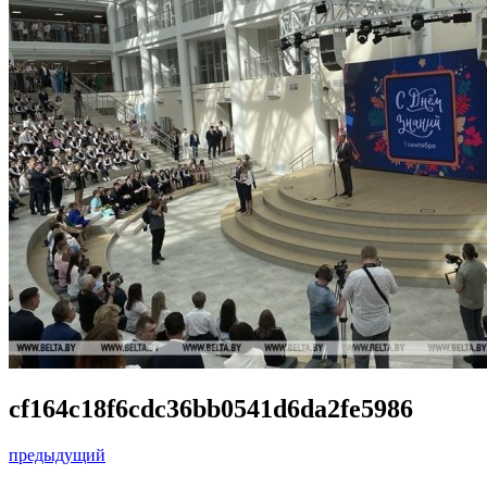
cf164c18f6cdc36bb0541d6da2fe5986
предыдущий