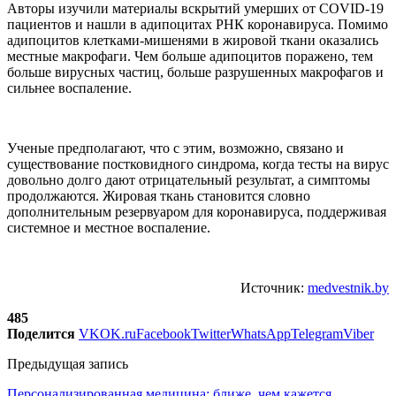
Авторы изучили материалы вскрытий умерших от COVID-19
пациентов и нашли в адипоцитах РНК коронавируса. Помимо
адипоцитов клетками-мишенями в жировой ткани оказались
местные макрофаги. Чем больше адипоцитов поражено, тем
больше вирусных частиц, больше разрушенных макрофагов и
сильнее воспаление.
Ученые предполагают, что с этим, возможно, связано и
существование постковидного синдрома, когда тесты на вирус
довольно долго дают отрицательный результат, а симптомы
продолжаются. Жировая ткань становится словно
дополнительным резервуаром для коронавируса, поддерживая
системное и местное воспаление.
Источник:
medvestnik.by
485
Поделится
VK
OK.ru
Facebook
Twitter
WhatsApp
Telegram
Viber
Предыдущая запись
Персонализированная медицина: ближе, чем кажется