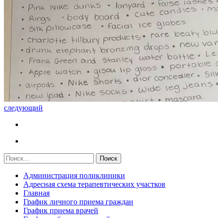
следующий
Администрация поликлиники
Адресная схема терапевтических участков
Главная
График личного приема граждан
График приема врачей