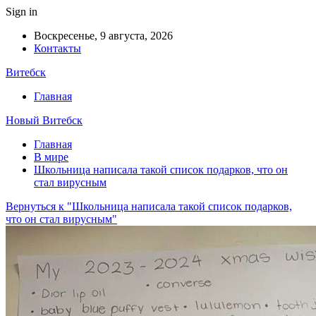
Sign in
Воскресенье, 9 августа, 2026
Контакты
Витебск
Главная
Новый Витебск
Главная
В мире
Школьница написала такой список подарков, что он
стал вирусным
Вернуться к "Школьница написала такой список подарков,
что он стал вирусным"